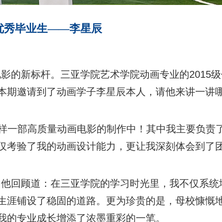
优秀毕业生——李星辰
电影的新标杆。三亚学院艺术学院动画专业的
2015
级
本期邀请到了动画学子李星辰本人，请他来讲一讲
样一部高质量动画电影的制作中！其中我主要负责
仅考验了我的动画设计能力，更让我深刻体会到了
。他回顾道：在三亚学院的学习时光里，我不仅系统
生涯铺设了稳固的道路。更为珍贵的是，母校慷慨
我的专业成长增添了浓墨重彩的一笔。